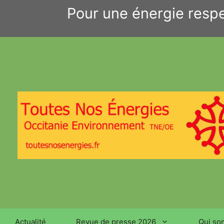
Aller
Pour une énergie respe
au
contenu
Actualité
Revue de presse 2026
Qui so