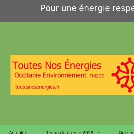
Aller
Pour une énergie respe
au
contenu
Actualité
Revue de presse 2026
Qui so