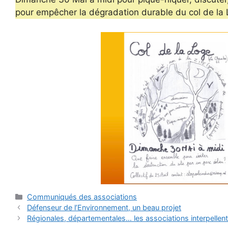
pour empêcher la dégradation durable du col de la L
Catégories
Communiqués des associations
Défenseur de l’Environnement, un beau projet
Régionales, départementales… les associations interpellen