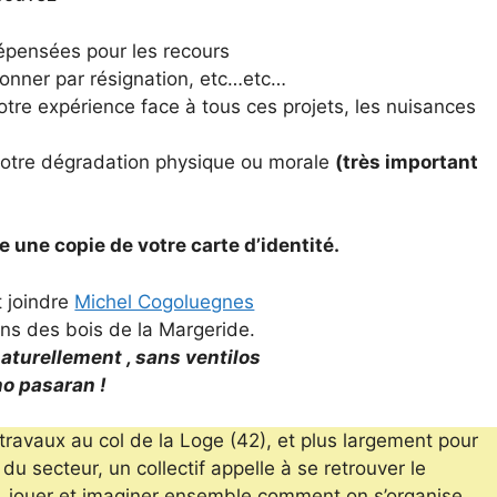
épensées pour les recours
onner par résignation, etc…etc…
otre expérience face à tous ces projets, les nuisances
 votre dégradation physique ou morale
(très important
re une copie de votre carte d’identité.
 joindre
Michel Cogoluegnes
ins des bois de la Margeride.
aturellement , sans ventilos
no pasaran !
ravaux au col de la Loge (42), et plus largement pour
 du secteur, un collectif appelle à se retrouver le
, jouer et imaginer ensemble comment on s’organise