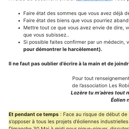
Faire état des sommes que vous avez déjà d
Faire état des biens que vous pourriez aband
Mettre tout ce que vous avez envie de dire, v
que vous subissez..
Si possible faites confirmer par un médecin,
pour démontrer le harcèlement).
Il ne faut pas oublier d’écrire à la main et de joind
Pour tout renseignement
de l’association Les Rob
Lozère tu m’aères tout n
Éolien 
Et pendant ce temps
: Face au risque de début de t
s’opposer à tous les projets d’éoliennes industrielles
Dimanche 30 Mai à midi pour pique-niquer, discuter