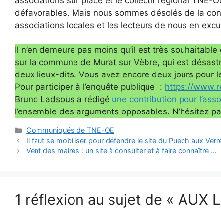
associations sur place et le collectif régional TNE
défavorables. Mais nous sommes désolés de la confu
associations locales et les lecteurs de nous en excu
Il n’en demeure pas moins qu’il est très souhaitable
sur la commune de Murat sur Vèbre, qui est désastre
deux lieux-dits. Vous avez encore deux jours pour le 
Pour participer à l’enquête publique :
https://www.r
Bruno Ladsous a rédigé
une contribution pour l’ass
l’ensemble des arguments opposables. N’hésitez pas
Catégories
Communiqués de TNE-OE
Il faut se mobiliser pour défendre le site du Puech aux V
Vent des maires : un site à consulter et à faire connaître …
1 réflexion au sujet de « AU