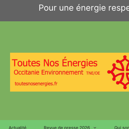
Aller
Pour une énergie respe
au
contenu
Actualité
Revue de presse 2026
Qui so