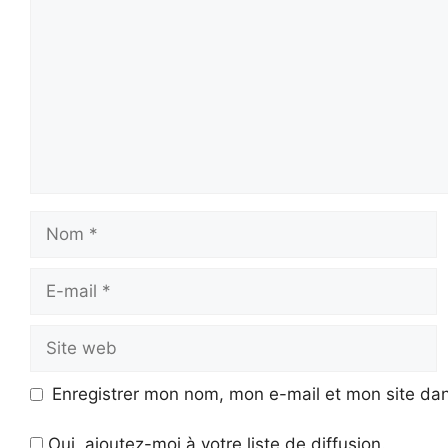
Nom
E-
mail
Site
web
Enregistrer mon nom, mon e-mail et mon site da
Oui, ajoutez-moi à votre liste de diffusion.