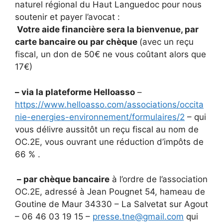
naturel régional du Haut Languedoc pour nous
soutenir et payer l’avocat :
Votre aide financière sera la bienvenue, par
carte bancaire ou par chèque
(avec un reçu
fiscal, un don de 50€ ne vous coûtant alors que
17€)
– via la plateforme Helloasso
–
https://www.helloasso.com/associations/occita
nie-energies-environnement/formulaires/2
– qui
vous délivre aussitôt un reçu fiscal au nom de
OC.2E, vous ouvrant une réduction d’impôts de
66 % .
– par chèque bancaire
à l’ordre de l’association
OC.2E, adressé à Jean Pougnet 54, hameau de
Goutine de Maur 34330 – La Salvetat sur Agout
– 06 46 03 19 15 –
presse.tne@gmail.com
qui