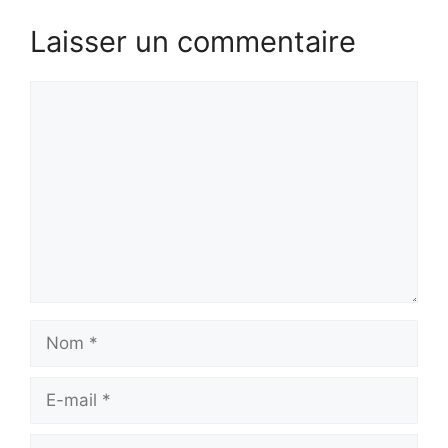
Laisser un commentaire
Commentaire
Nom
E-
mail
Site