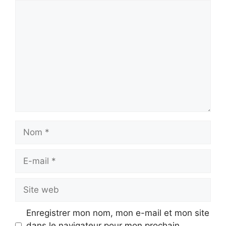
Commentaire
Nom
E-
mail
Site
web
Enregistrer mon nom, mon e-mail et mon site
dans le navigateur pour mon prochain