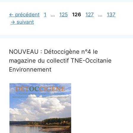
Page
Page
Page
Page
Page
←
précédent
1
…
125
126
127
…
137
→
suivant
NOUVEAU : Détoccigène n°4 le
magazine du collectif TNE-Occitanie
Environnement