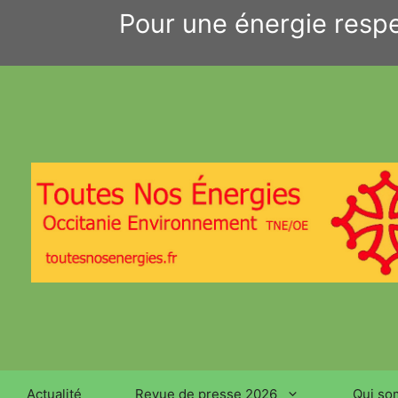
Aller
Pour une énergie respe
au
contenu
Actualité
Revue de presse 2026
Qui so