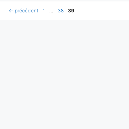
Page
Page
Page
←
précédent
1
…
38
39