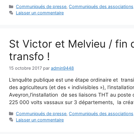
Catégories
Communiqués de presse
,
Communiqués des associations
Laisser un commentaire
St Victor et Melvieu / fin 
transfo !
15 octobre 2017
par
admin9448
L’enquête publique est une étape ordinaire et transito
des agriculteurs (et des « indivisibles »), l’installat
Aveyron,l’installation de ses liaisons THT au poste d
225 000 volts vassaux sur 3 départements, la créa
Catégories
Communiqués de presse
,
Communiqués des associations
Laisser un commentaire