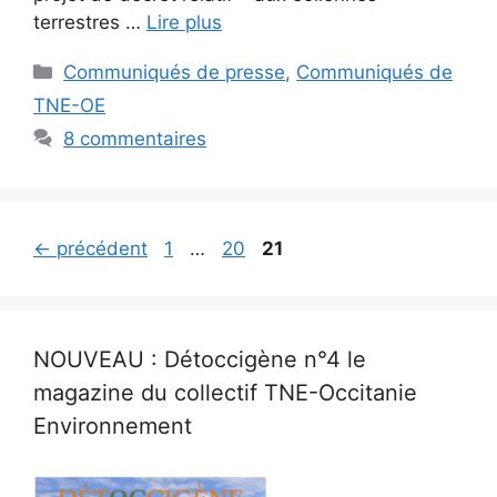
terrestres …
Lire plus
Catégories
Communiqués de presse
,
Communiqués de
TNE-OE
8 commentaires
Page
Page
Page
←
précédent
1
…
20
21
NOUVEAU : Détoccigène n°4 le
magazine du collectif TNE-Occitanie
Environnement