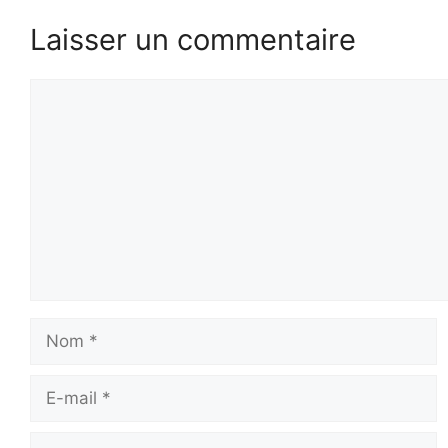
Laisser un commentaire
Commentaire
Nom
E-
mail
Site