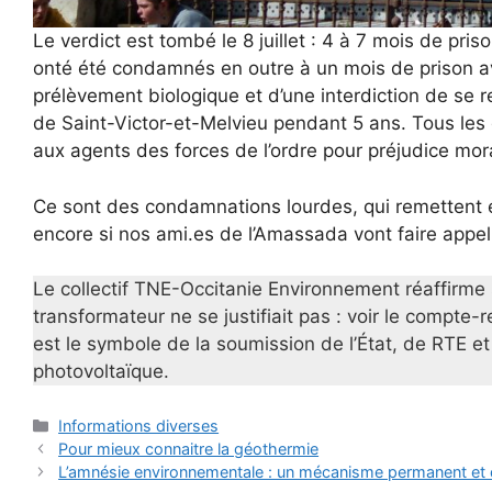
Le verdict est tombé le 8 juillet : 4 à 7 mois de pris
onté été condamnés en outre à un mois de prison av
prélèvement biologique et d’une interdiction de se r
de Saint-Victor-et-Melvieu pendant 5 ans. Tous le
aux agents des forces de l’ordre pour préjudice mora
Ce sont des condamnations lourdes, qui remettent e
encore si nos ami.es de l’Amassada vont faire appe
Le collectif TNE-Occitanie Environnement réaffirme
transformateur ne se justifiait pas : voir le compte-
est le symbole de la soumission de l’État, de RTE et
photovoltaïque.
Catégories
Informations diverses
Pour mieux connaitre la géothermie
L’amnésie environnementale : un mécanisme permanent et 