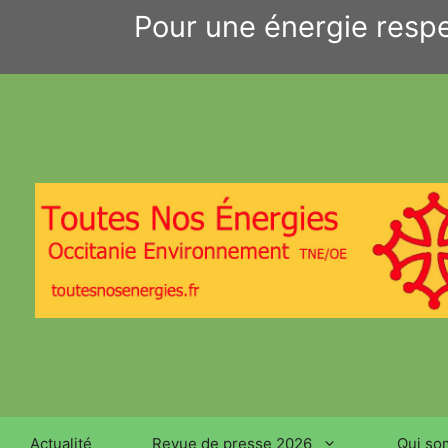
Aller
Pour une énergie respe
au
contenu
Actualité
Revue de presse 2026
Qui so