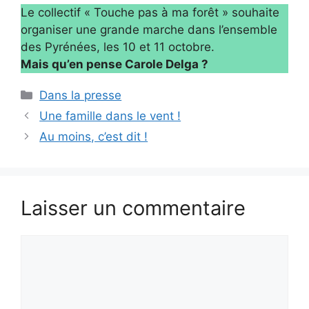
Le collectif « Touche pas à ma forêt » souhaite
organiser une grande marche dans l’ensemble
des Pyrénées, les 10 et 11 octobre.
Mais qu’en pense Carole Delga ?
Catégories
Dans la presse
Une famille dans le vent !
Au moins, c’est dit !
Laisser un commentaire
Commentaire